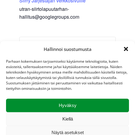
Siirry Järjestäjän verkkosivuille
utran-siirtolapuutarhan-
hallitus@googlegroups.com
Yhdistyksen takkatupa
Hallinnoi suostumusta
Parhaan kokemuksen tarjoamiseksi käytämme teknologioita, kuten
evästeitä, tallentaaksemme ja/tai käyttääksemme laitetietoja. Näiden
tekniikoiden hyväksyminen antaa meille mahdollisuuden käsitellä tietoja,
Lisää kalenteriin
kuten selauskäyttäytymistä tai yksilöllisiä tunnuksia tällä sivustolla.
Suostumuksen jättäminen tai peruuttaminen voi vaikuttaa haitallisesti
tiettyihin ominaisuuksiin ja toimintoihin.
Hyväksy
Tapahtuma
«
Yleiset
Toimintakauden
navigointi
talkoot
päätöstyöt
»
Kiellä
Näytä asetukset