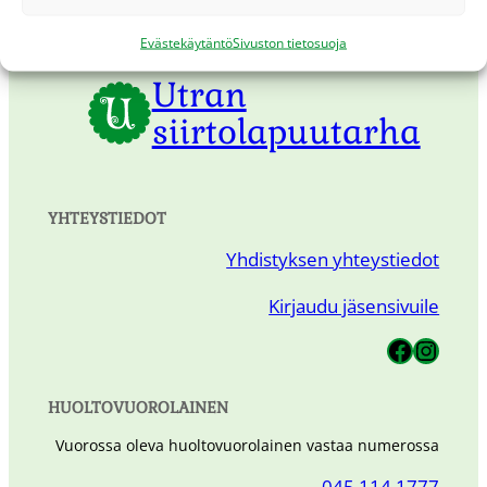
Evästekäytäntö
Sivuston tietosuoja
Utran
siirtolapuutarha
YHTEYSTIEDOT
Yhdistyksen yhteystiedot
Kirjaudu jäsensivuile
Utran Siirtolapuutarha
Utran Siirtolapuutarha
HUOLTOVUOROLAINEN
Vuorossa oleva huoltovuorolainen vastaa numerossa
045 114 1777