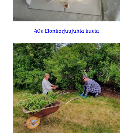
40v Elonkorjuujuhla kuvia