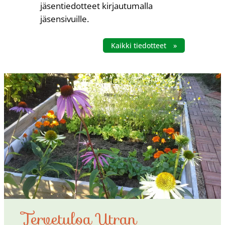
jäsentiedotteet kirjautumalla
jäsensivuille.
Kaikki tiedotteet
Tervetuloa Utran