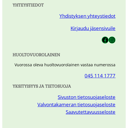
YHTEYSTIEDOT
Yhdistyksen yhteystiedot
Kirjaudu jäsensivuile
Utran Siirtolapuutarha
Utran Siirtolapuutarha
HUOLTOVUOROLAINEN
Vuorossa oleva huoltovuorolainen vastaa numerossa
045 114 1777
YKSITYISYYS JA TIETOSUOJA
Sivuston tietosuojaseloste
Valvontakameran tietosuojaseloste
Saavutettavuusseloste