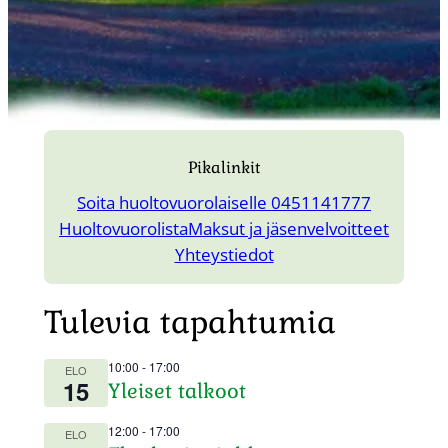
Pikalinkit
Soita huoltovuorolaiselle 0451141777
Huoltovuorolista
Maksut ja jäsenvelvoitteet
Yhteystiedot
Tulevia tapahtumia
10:00
-
17:00
ELO
15
Yleiset talkoot
12:00
-
17:00
ELO