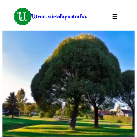
Siirry
sisältöön
Utran siirtolapuutarha