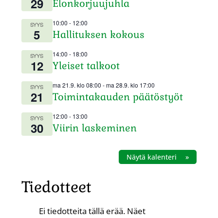
29
Elonkorjuujuhla
10:00
-
12:00
SYYS
5
Hallituksen kokous
14:00
-
18:00
SYYS
12
Yleiset talkoot
ma 21.9. klo 08:00
-
ma 28.9. klo 17:00
SYYS
21
Toimintakauden päätöstyöt
12:00
-
13:00
SYYS
30
Viirin laskeminen
Näytä kalenteri
Tiedotteet
Ei tiedotteita tällä erää. Näet