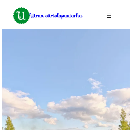
Siirry
sisältöön
Utran siirtolapuutarha