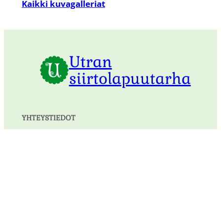
Kaikki kuvagalleriat
Utran
siirtolapuutarha
YHTEYSTIEDOT
Yhdistyksen yhteystiedot
Kirjaudu jäsensivuile
Utran Siirtolapuutarha
Utran Siirtolapuutarha
HUOLTOVUOROLAINEN
Vuorossa oleva huoltovuorolainen vastaa numerossa