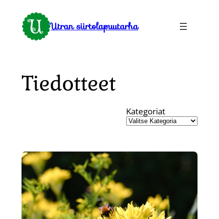
Siirry
sisältöön
Utran siirtolapuutarha
Tiedotteet
Kategoriat