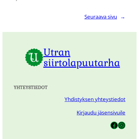
Seuraava sivu
→
Utran
siirtolapuutarha
YHTEYSTIEDOT
Yhdistyksen yhteystiedot
Kirjaudu jäsensivuile
Utran Siirtolapuutarha
Utran Siirtolapuutarha