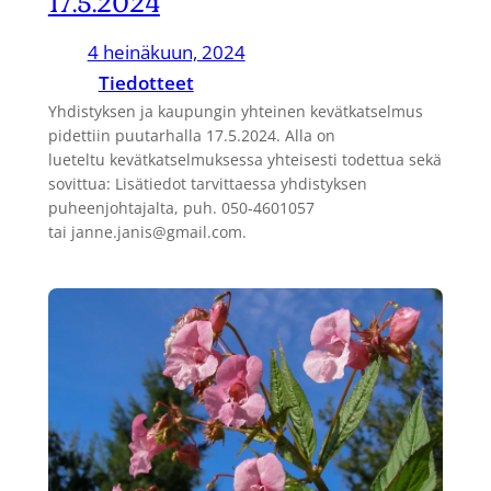
17.5.2024
4 heinäkuun, 2024
Tiedotteet
Yhdistyksen ja kaupungin yhteinen kevätkatselmus
pidettiin puutarhalla 17.5.2024. Alla on
lueteltu kevätkatselmuksessa yhteisesti todettua sekä
sovittua: Lisätiedot tarvittaessa yhdistyksen
puheenjohtajalta, puh. 050-4601057
tai janne.janis@gmail.com.