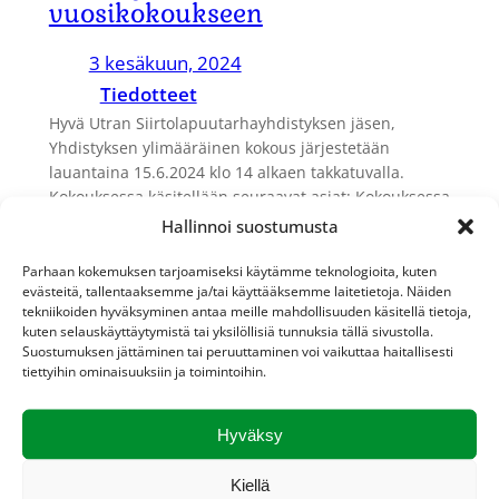
vuosikokoukseen
3 kesäkuun, 2024
Tiedotteet
Hyvä Utran Siirtolapuutarhayhdistyksen jäsen,
Yhdistyksen ylimääräinen kokous järjestetään
lauantaina 15.6.2024 klo 14 alkaen takkatuvalla.
Kokouksessa käsitellään seuraavat asiat: Kokouksessa
ei…
Hallinnoi suostumusta
Parhaan kokemuksen tarjoamiseksi käytämme teknologioita, kuten
evästeitä, tallentaaksemme ja/tai käyttääksemme laitetietoja. Näiden
tekniikoiden hyväksyminen antaa meille mahdollisuuden käsitellä tietoja,
kuten selauskäyttäytymistä tai yksilöllisiä tunnuksia tällä sivustolla.
Suostumuksen jättäminen tai peruuttaminen voi vaikuttaa haitallisesti
tiettyihin ominaisuuksiin ja toimintoihin.
Hyväksy
Kiellä