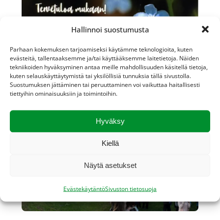
Hallinnoi suostumusta
Parhaan kokemuksen tarjoamiseksi käytämme teknologioita, kuten
evästeitä, tallentaaksemme ja/tai käyttääksemme laitetietoja. Näiden
tekniikoiden hyväksyminen antaa meille mahdollisuuden käsitellä tietoja,
kuten selauskäyttäytymistä tai yksilöllisiä tunnuksia tällä sivustolla.
Suostumuksen jättäminen tai peruuttaminen voi vaikuttaa haitallisesti
tiettyihin ominaisuuksiin ja toimintoihin.
Lipun nosto ja juhannusjuhlat
Hyväksy
1 toukokuun, 2024
Tervetuloa mukaan!
Kiellä
Näytä asetukset
Evästekäytäntö
Sivuston tietosuoja