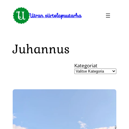
Siirry
sisältöön
Utran siirtolapuutarha
Juhannus
Kategoriat