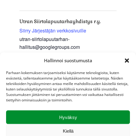
Utran Siirtolapuutarhayhdistys r.y.
Siirry Järjestäjän verkkosivuille
utran-siirtolapuutarhan-
hallitus@googlegroups.com
Hallinnoi suostumusta
Parhaan kokemuksen tarjoamiseksi käytämme teknologioita, kuten
evästeitä, tallentaaksemme ja/tai käyttääksemme laitetietoja. Näiden
tekniikoiden hyväksyminen antaa meille mahdollisuuden käsitellä tietoja,
kuten selauskäyttäytymistä tai yksilöllisiä tunnuksia tällä sivustolla.
Suostumuksen jättäminen tai peruuttaminen voi vaikuttaa haitallisesti
Lisää kalenteriin
tiettyihin ominaisuuksiin ja toimintoihin.
Hyväksy
Tapahtuma
Kiellä
«
Lipun nosto ja
Perennamyyjäiset