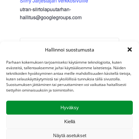
Siirry Järjestäjän verkkosivuille
utran-siirtolapuutarhan-
hallitus@googlegroups.com
Hallinnoi suostumusta
Parhaan kokemuksen tarjoamiseksi käytämme teknologioita, kuten
evästeitä, tallentaaksemme ja/tai käyttääksemme laitetietoja. Näiden
Lisää kalenteriin
tekniikoiden hyväksyminen antaa meille mahdollisuuden käsitellä tietoja,
kuten selauskäyttäytymistä tai yksilöllisiä tunnuksia tällä sivustolla.
Suostumuksen jättäminen tai peruuttaminen voi vaikuttaa haitallisesti
tiettyihin ominaisuuksiin ja toimintoihin.
Tapahtuma
«
Yhdistyksen
Vedet suljetaan
Hyväksy
navigointi
ylimääräinen
talveksi 1.10
»
kokous
Kiellä
Näytä asetukset