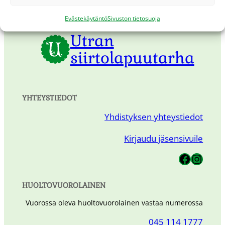
Evästekäytäntö
Sivuston tietosuoja
Utran
siirtolapuutarha
YHTEYSTIEDOT
Yhdistyksen yhteystiedot
Kirjaudu jäsensivuile
Utran Siirtolapuutarha
Utran Siirtolapuutarha
HUOLTOVUOROLAINEN
Vuorossa oleva huoltovuorolainen vastaa numerossa
045 114 1777