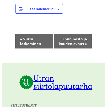
Lisää kalenteriin
Tapahtuma
«
Viirin
Lipun nosto ja
navigointi
laskeminen
kauden avaus
»
Utran
siirtolapuutarha
YHTEYSTIEDOT