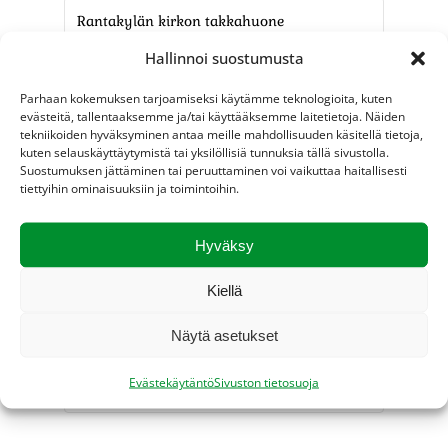
Rantakylän kirkon takkahuone
Rantakylänkatu 2
Hallinnoi suostumusta
Joensuu
,
80160
Finland
Parhaan kokemuksen tarjoamiseksi käytämme teknologioita, kuten
evästeitä, tallentaaksemme ja/tai käyttääksemme laitetietoja. Näiden
+ Google Map
tekniikoiden hyväksyminen antaa meille mahdollisuuden käsitellä tietoja,
kuten selauskäyttäytymistä tai yksilöllisiä tunnuksia tällä sivustolla.
Suostumuksen jättäminen tai peruuttaminen voi vaikuttaa haitallisesti
tiettyihin ominaisuuksiin ja toimintoihin.
Hyväksy
Kiellä
Näytä asetukset
Evästekäytäntö
Sivuston tietosuoja