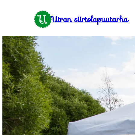
Siirry
sisältöön
Utran siirtolapuutarha