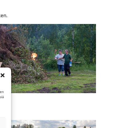
ken.
nen
siä