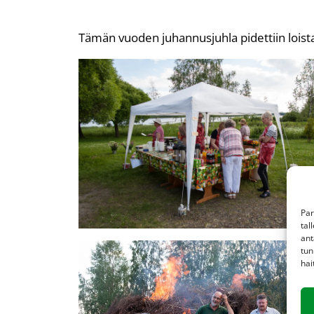
Tämän vuoden juhannusjuhla pidettiin loista
Par
tal
ant
tun
hai