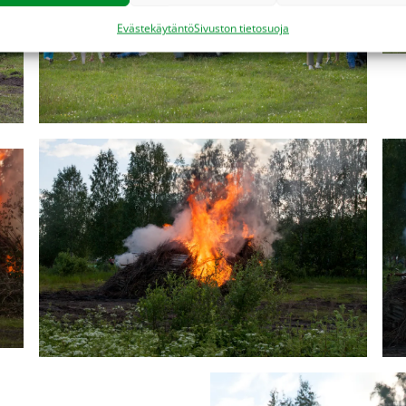
Evästekäytäntö
Sivuston tietosuoja