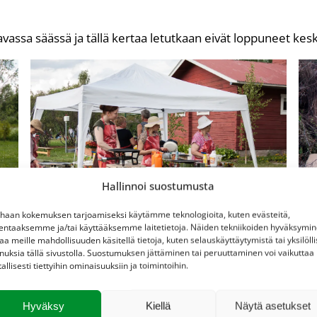
vassa säässä ja tällä kertaa letutkaan eivät loppuneet kes
Hallinnoi suostumusta
haan kokemuksen tarjoamiseksi käytämme teknologioita, kuten evästeitä,
lentaaksemme ja/tai käyttääksemme laitetietoja. Näiden tekniikoiden hyväksymi
aa meille mahdollisuuden käsitellä tietoja, kuten selauskäyttäytymistä tai yksilölli
nuksia tällä sivustolla. Suostumuksen jättäminen tai peruuttaminen voi vaikuttaa
tallisesti tiettyihin ominaisuuksiin ja toimintoihin.
Hyväksy
Kiellä
Näytä asetukset