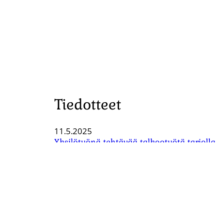
Tiedotteet
11.5.2025
Yksilötyönä tehtävää talkootyötä tarjolla
4.7.2024
Yhdistyksen kevätkatselmus 17.5.2024
18.6.2024
Kitke vieraslajeja yksilötalkootyönä
Kaikki tiedotteet