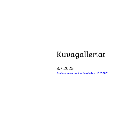
Kuvagalleriat
8.7.2025
Juhannus ja kokko 2025
22.8.2022
2022 Elonkorjuujuhla kuvi
22.8.2021
40v Elonkorjuujuhla kuvia
Kaikki kuvagalleriat